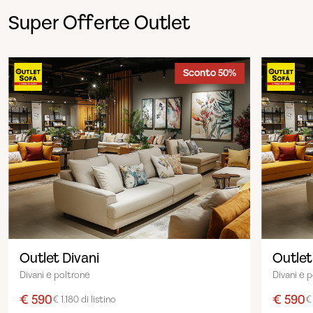
Super Offerte Outlet
Sconto 50%
Outlet Divani
Outlet
Divani e poltrone
Divani e 
€ 590
€ 590
€ 1.180 di listino
€ 