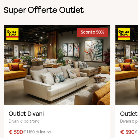
Super Offerte Outlet
Sconto 50%
Outlet Divani
Outlet
Divani e poltrone
Divani e 
€ 590
€ 590
€ 1.180 di listino
€ 