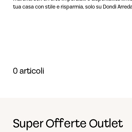
tua casa con stile e risparmia, solo su Dondi Arred
0 articoli
Super Offerte Outlet