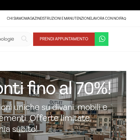
CHI SIAMO
MAGAZINE
ISTRUZIONI E MANUTENZIONE
LAVORA CON NOI
FAQ
PRENDI APPUNTAMENTO
nti fino al 70%!
oni uniche su divani, mobili e
menti. Offerte limitate,
mia subito!