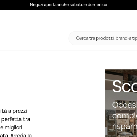
Negozi aperti anche sabato e domenica
Sco
Occasi
ità a prezzi
comple
 perfetta tra
rispar
e migliori
ata. Arreda la