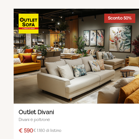
Sconto 50%
Outlet Divani
Divani e poltrone
€ 590
€ 1.180 di listino