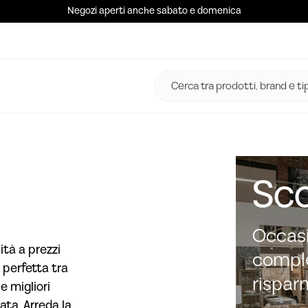
Negozi aperti anche sabato e domenica
Sco
Occasi
ità a prezzi
comple
 perfetta tra
rispar
e migliori
ata. Arreda la