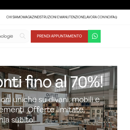
CHI SIAMO
MAGAZINE
ISTRUZIONI E MANUTENZIONE
LAVORA CON NOI
FAQ
PRENDI APPUNTAMENTO
nti fino al 70%!
oni uniche su divani, mobili e
menti. Offerte limitate,
mia subito!