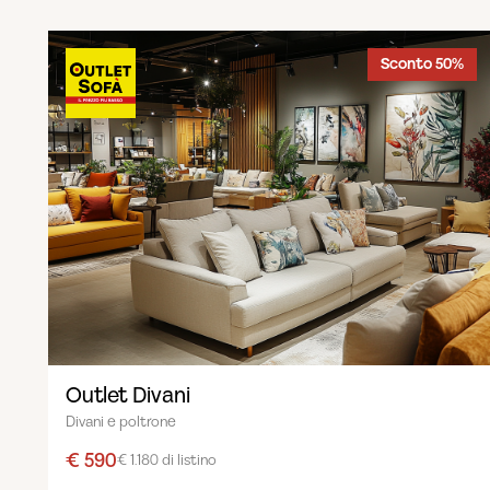
Sconto 50%
Outlet Divani
Divani e poltrone
€ 590
€ 1.180 di listino