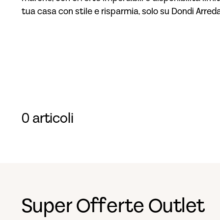
tua casa con stile e risparmia, solo su Dondi Arred
0 articoli
Super Offerte Outlet