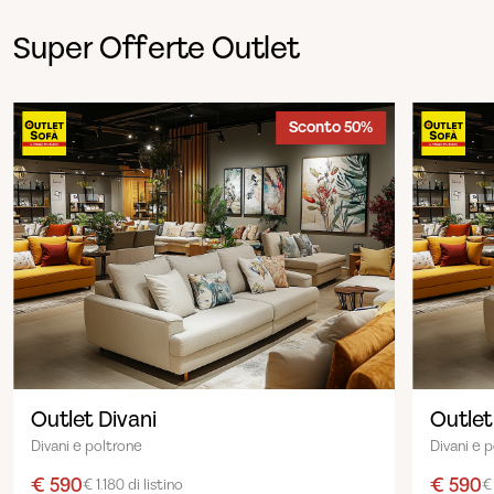
Super Offerte Outlet
Sconto 50%
Outlet Divani
Outlet
Divani e poltrone
Divani e 
€ 590
€ 590
€ 1.180 di listino
€ 