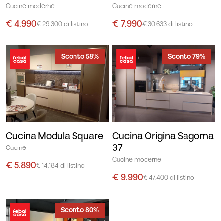
Cucine moderne
Cucine moderne
€ 4.990
€ 7.990
€ 29.300 di listino
€ 30.633 di listino
Sconto 58%
Sconto 79%
Cucina Modula Square
Cucina Origina Sagoma
37
Cucine
Cucine moderne
€ 5.890
€ 14.184 di listino
€ 9.990
€ 47.400 di listino
Sconto 80%