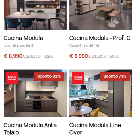
Cucina Modula
Cucina Modula - Prof. C
Cucine moderne
Cucine moderne
€ 6.990
€ 8.990
€ 26.635 di listino
€ 33.585 di listino
Sconto 83%
Sconto 74%
Cucina Modula Anta
Cucina Modula Line
Telaio
Over