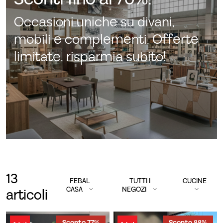
Occasioni uniche su divani,
mobili e complementi. Offerte
limitate, risparmia subito!
13
FEBAL
TUTTI I
CUCINE
CASA
NEGOZI
articoli