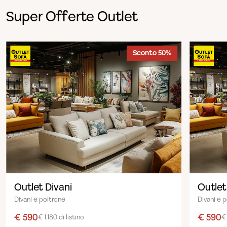
Super Offerte Outlet
Sconto 50%
Outlet Divani
Outlet
Divani e poltrone
Divani e 
€ 590
€ 590
€ 1.180 di listino
€ 