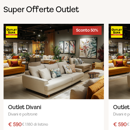
Super Offerte Outlet
Sconto 50%
Outlet Divani
Outlet
Divani e poltrone
Divani e 
€ 590
€ 590
€ 1.180 di listino
€ 