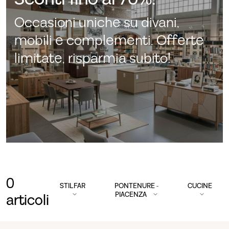
Occasioni uniche su divani,
mobili e complementi. Offerte
limitate, risparmia subito!
0
STILFAR
PONTENURE -
CUCINE
PIACENZA
articoli