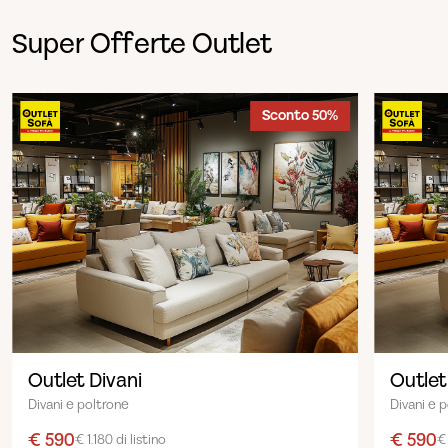
Super Offerte Outlet
Sconto 50%
Outlet Divani
Outlet
Divani e poltrone
Divani e 
€ 590
€ 590
€ 1.180 di listino
€ 