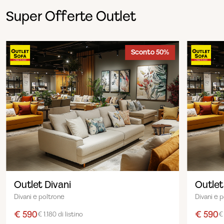
Super Offerte Outlet
Sconto 50%
Outlet Divani
Outlet
Divani e poltrone
Divani e 
€ 590
€ 590
€ 1.180 di listino
€ 