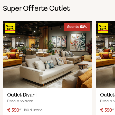
Super Offerte Outlet
Sconto 50%
Outlet Divani
Outlet
Divani e poltrone
Divani e 
€ 590
€ 590
€ 1.180 di listino
€ 