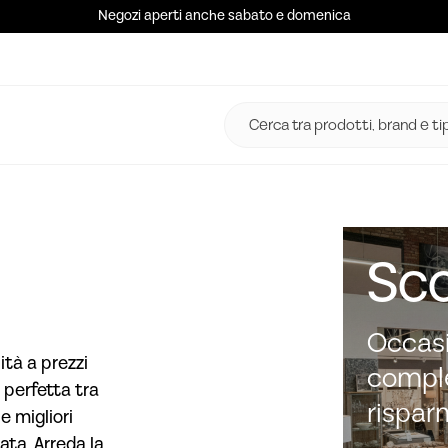
Negozi aperti anche sabato e domenica
Sco
Occasi
ità a prezzi
comple
 perfetta tra
rispar
e migliori
ata. Arreda la