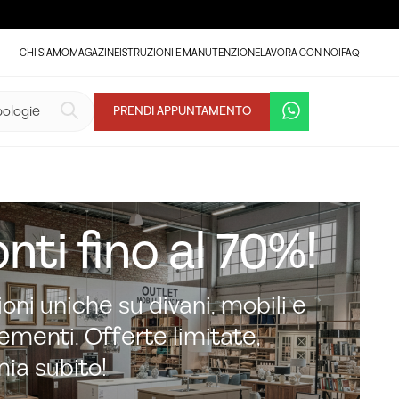
CHI SIAMO
MAGAZINE
ISTRUZIONI E MANUTENZIONE
LAVORA CON NOI
FAQ
PRENDI APPUNTAMENTO
nti fino al 70%!
oni uniche su divani, mobili e
menti. Offerte limitate,
mia subito!