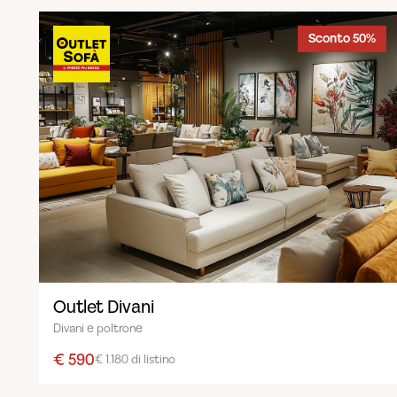
Sconto 50%
Outlet Divani
Divani e poltrone
€ 590
€ 1.180 di listino