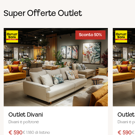
Super Offerte Outlet
Sconto 50%
Outlet Divani
Outlet
Divani e poltrone
Divani e 
€ 590
€ 590
€ 1.180 di listino
€ 