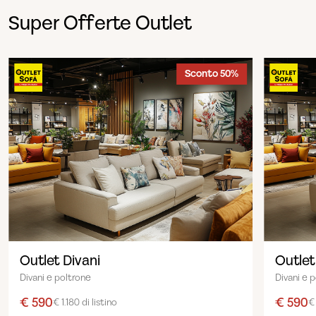
Super Offerte Outlet
Sconto 50%
Outlet Divani
Outlet
Divani e poltrone
Divani e 
€ 590
€ 590
€ 1.180 di listino
€ 