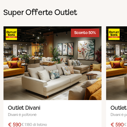
Super Offerte Outlet
Sconto 50%
Outlet Divani
Outlet
Divani e poltrone
Divani e 
€ 590
€ 590
€ 1.180 di listino
€ 