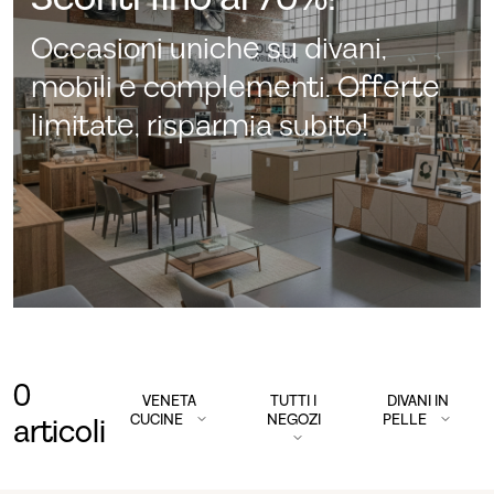
Occasioni uniche su divani,
mobili e complementi. Offerte
limitate, risparmia subito!
0
VENETA
TUTTI I
DIVANI IN
CUCINE
NEGOZI
PELLE
articoli