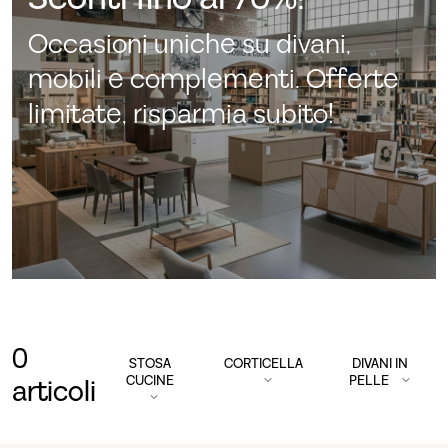
Occasioni uniche su divani,
mobili e complementi. Offerte
limitate, risparmia subito!
0
STOSA
CORTICELLA
DIVANI IN
CUCINE
PELLE
articoli