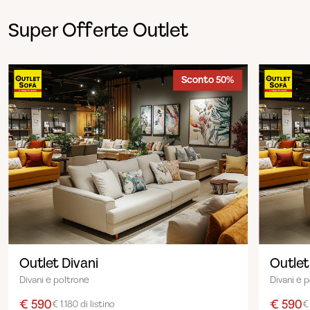
Super Offerte Outlet
Sconto 50%
Outlet Divani
Outlet
Divani e poltrone
Divani e 
€ 590
€ 590
€ 1.180 di listino
€ 