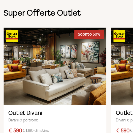
Super Offerte Outlet
Sconto 50%
Outlet Divani
Outlet
Divani e poltrone
Divani e 
€ 590
€ 590
€ 1.180 di listino
€ 