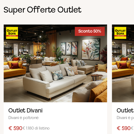
Super Offerte Outlet
Sconto 50%
Outlet Divani
Outlet
Divani e poltrone
Divani e 
€ 590
€ 590
€ 1.180 di listino
€ 