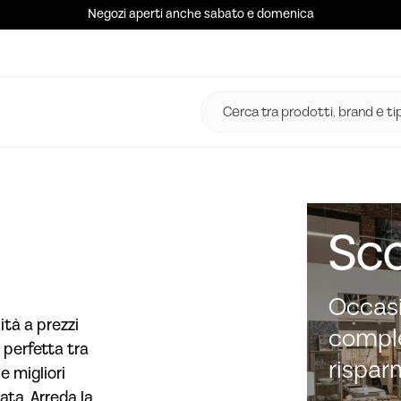
Negozi aperti anche sabato e domenica
Sco
Occasi
ità a prezzi
comple
 perfetta tra
rispar
e migliori
ata. Arreda la