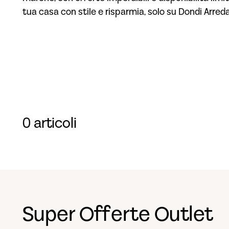
tua casa con stile e risparmia, solo su Dondi Arred
0 articoli
Super Offerte Outlet