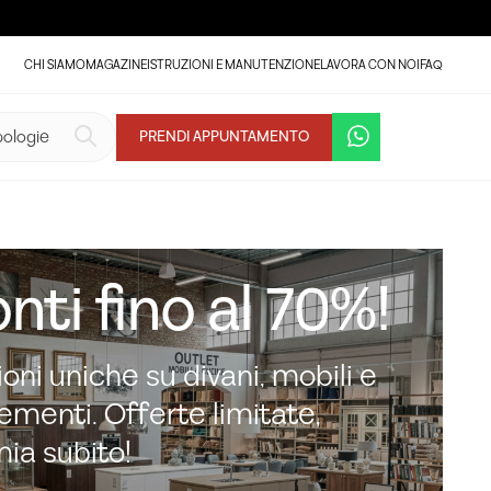
CHI SIAMO
MAGAZINE
ISTRUZIONI E MANUTENZIONE
LAVORA CON NOI
FAQ
PRENDI APPUNTAMENTO
nti fino al 70%!
oni uniche su divani, mobili e
menti. Offerte limitate,
mia subito!