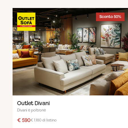
Sconto 50%
Outlet Divani
Divani e poltrone
€ 590
€ 1.180 di listino