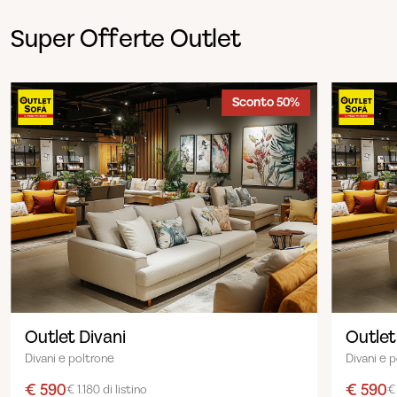
Super Offerte Outlet
Sconto 50%
Outlet Divani
Outlet
Divani e poltrone
Divani e 
€ 590
€ 590
€ 1.180 di listino
€ 