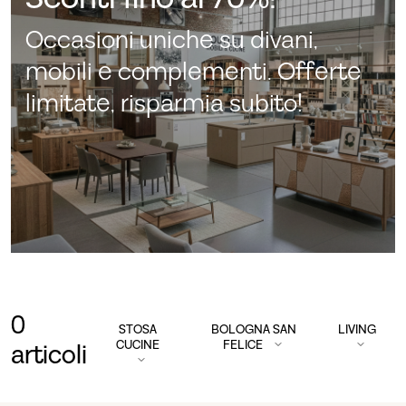
Occasioni uniche su divani,
mobili e complementi. Offerte
limitate, risparmia subito!
0
STOSA
BOLOGNA SAN
LIVING
CUCINE
FELICE
articoli