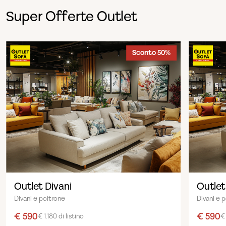
Super Offerte Outlet
Sconto 50%
Outlet Divani
Outlet
Divani e poltrone
Divani e 
€ 590
€ 590
€ 1.180 di listino
€ 