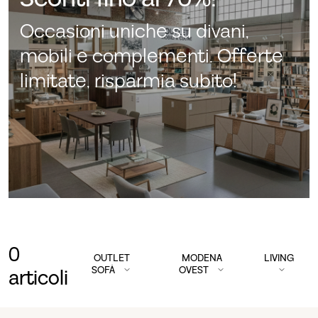
Occasioni uniche su divani,
mobili e complementi. Offerte
limitate, risparmia subito!
0
OUTLET
MODENA
LIVING
SOFÀ
OVEST
articoli