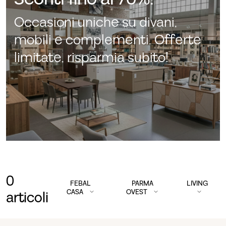
Occasioni uniche su divani,
mobili e complementi. Offerte
limitate, risparmia subito!
0
FEBAL
PARMA
LIVING
CASA
OVEST
articoli