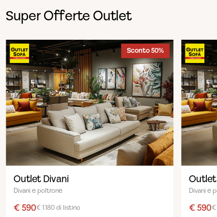
Super Offerte Outlet
Sconto 50%
Outlet Divani
Outlet
Divani e poltrone
Divani e 
€ 590
€ 590
€ 1.180 di listino
€ 