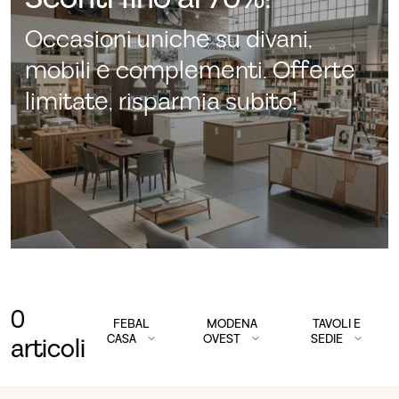
Occasioni uniche su divani,
mobili e complementi. Offerte
limitate, risparmia subito!
0
FEBAL
MODENA
TAVOLI E
CASA
OVEST
SEDIE
articoli