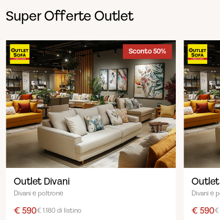
Super Offerte Outlet
Sconto 50%
Outlet Divani
Outlet
Divani e poltrone
Divani e 
€ 590
€ 590
€ 1.180 di listino
€ 