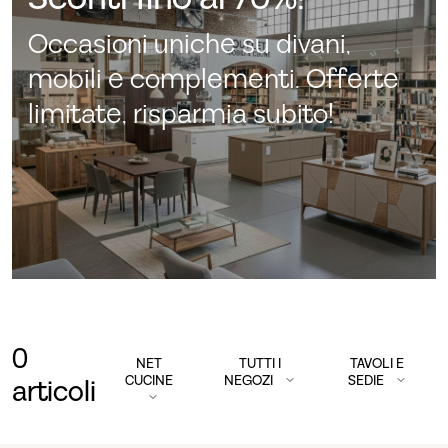
Occasioni uniche su divani,
mobili e complementi. Offerte
limitate, risparmia subito!
0
NET
TUTTI I
TAVOLI E
CUCINE
NEGOZI
SEDIE
articoli