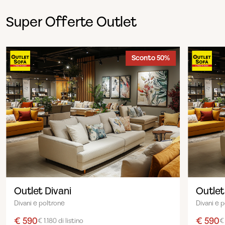
Super Offerte Outlet
Sconto 50%
Outlet Divani
Outlet
Divani e poltrone
Divani e 
€ 590
€ 590
€ 1.180 di listino
€ 