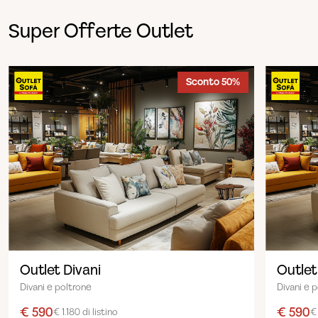
Super Offerte Outlet
Sconto 50%
Outlet Divani
Outlet
Divani e poltrone
Divani e 
€ 590
€ 590
€ 1.180 di listino
€ 