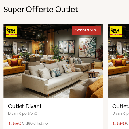
Super Offerte Outlet
Sconto 50%
Outlet Divani
Outlet
Divani e poltrone
Divani e 
€ 590
€ 590
€ 1.180 di listino
€ 