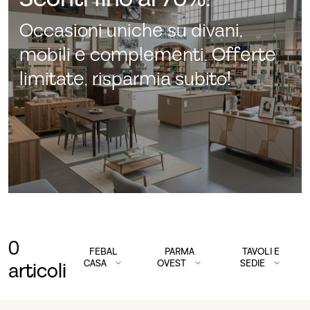
Occasioni uniche su divani,
mobili e complementi. Offerte
limitate, risparmia subito!
0
FEBAL
PARMA
TAVOLI E
CASA
OVEST
SEDIE
articoli