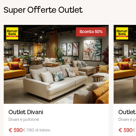
Super Offerte Outlet
Sconto 50%
Outlet Divani
Outlet
Divani e poltrone
Divani e 
€ 590
€ 590
€ 1.180 di listino
€ 