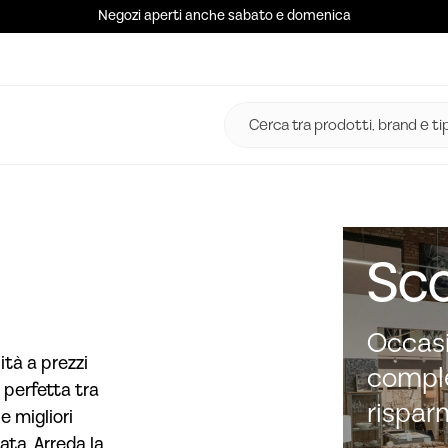
Negozi aperti anche sabato e domenica
Sco
Occasi
ità a prezzi
comple
 perfetta tra
rispar
e migliori
ata. Arreda la