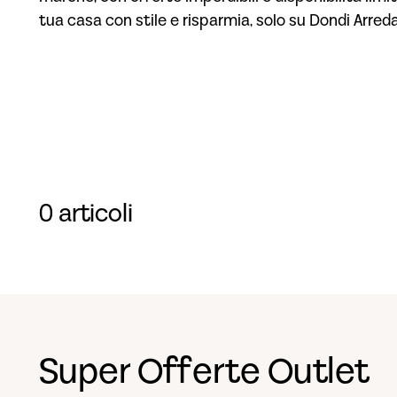
tua casa con stile e risparmia, solo su Dondi Arred
0 articoli
Super Offerte Outlet