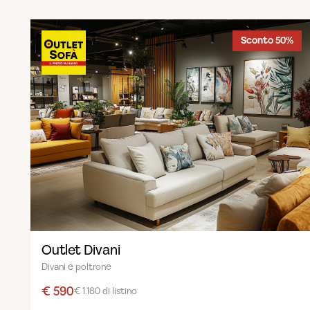
Sconto 50%
Outlet Divani
Divani e poltrone
€ 590
€ 1.180 di listino