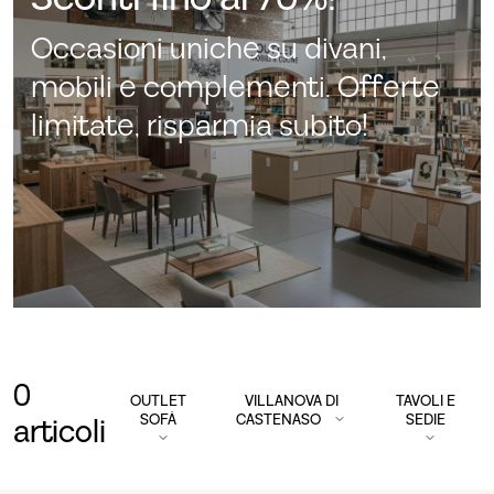
Occasioni uniche su divani,
mobili e complementi. Offerte
limitate, risparmia subito!
0
OUTLET
VILLANOVA DI
TAVOLI E
SOFÀ
CASTENASO
SEDIE
articoli