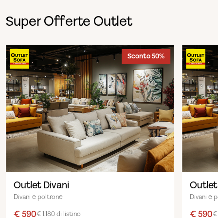
Super Offerte Outlet
Sconto 50%
Outlet Divani
Outlet
Divani e poltrone
Divani e 
€ 590
€ 590
€ 1.180 di listino
€ 