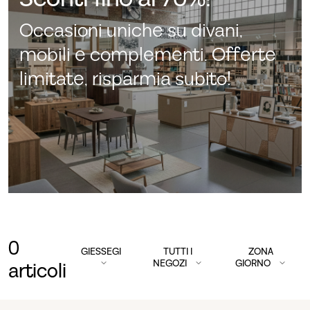
Occasioni uniche su divani,
mobili e complementi. Offerte
limitate, risparmia subito!
0
GIESSEGI
TUTTI I
ZONA
NEGOZI
GIORNO
articoli