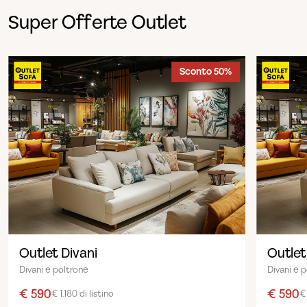
Super Offerte Outlet
Sconto 50%
Outlet Divani
Outlet
Divani e poltrone
Divani e 
€ 590
€ 590
€ 1.180 di listino
€ 