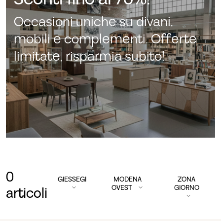
Occasioni uniche su divani,
mobili e complementi. Offerte
limitate, risparmia subito!
0
GIESSEGI
MODENA
ZONA
OVEST
GIORNO
articoli