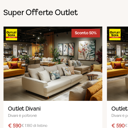
Super Offerte Outlet
Sconto 50%
Outlet Divani
Outlet
Divani e poltrone
Divani e 
€ 590
€ 590
€ 1.180 di listino
€ 