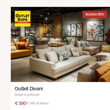
Sconto 50%
Outlet Divani
Divani e poltrone
€ 590
€ 1.180 di listino