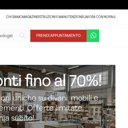
CHI SIAMO
MAGAZINE
ISTRUZIONI E MANUTENZIONE
LAVORA CON NOI
FAQ
PRENDI APPUNTAMENTO
nti fino al 70%!
oni uniche su divani, mobili e
menti. Offerte limitate,
mia subito!