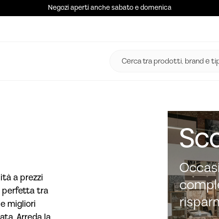
Negozi aperti anche sabato e domenica
Sco
Occasi
ità a prezzi
comple
 perfetta tra
rispar
e migliori
ata. Arreda la