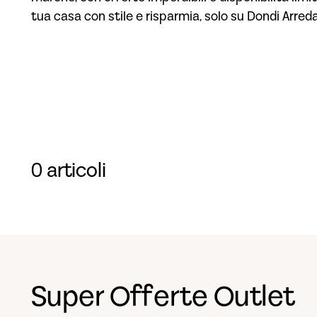
tua casa con stile e risparmia, solo su Dondi Arred
0 articoli
Super Offerte Outlet