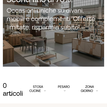
Occasioni uniche su divani,
mobili e complementi. Offerte
limitate, risparmia subito!
0
STOSA
PESARO
ZONA
CUCINE
GIORNO
articoli