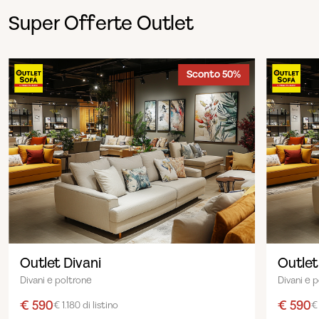
Super Offerte Outlet
Sconto 50%
Outlet Divani
Outlet
Divani e poltrone
Divani e 
€ 590
€ 590
€ 1.180 di listino
€ 