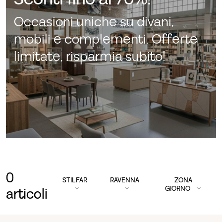
Occasioni uniche su divani,
mobili e complementi. Offerte
limitate, risparmia subito!
0
STILFAR
RAVENNA
ZONA
GIORNO
articoli