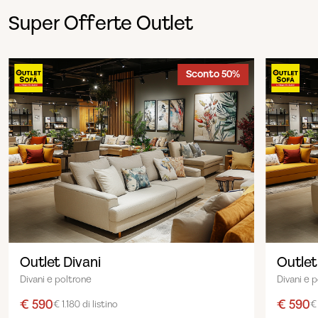
Super Offerte Outlet
Sconto 50%
Outlet Divani
Outlet
Divani e poltrone
Divani e 
€ 590
€ 590
€ 1.180 di listino
€ 