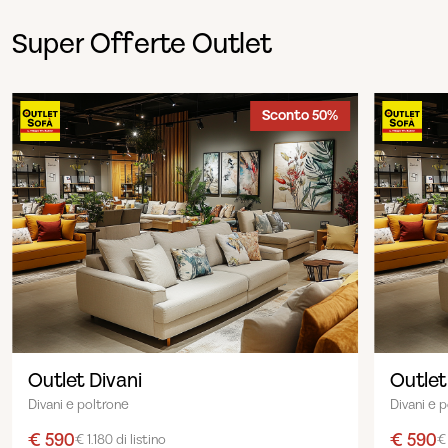
Super Offerte Outlet
Sconto 50%
Outlet Divani
Outlet
Divani e poltrone
Divani e 
€ 590
€ 590
€ 1.180 di listino
€ 