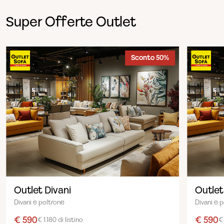
Super Offerte Outlet
Sconto 50%
Outlet Divani
Outlet
Divani e poltrone
Divani e 
€ 590
€ 590
€ 1.180 di listino
€ 