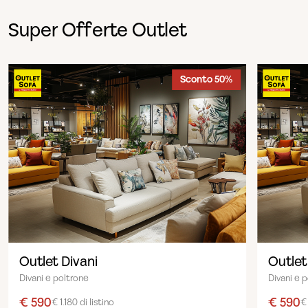
Super Offerte Outlet
Sconto 50%
Outlet Divani
Outlet
Divani e poltrone
Divani e 
€ 590
€ 590
€ 1.180 di listino
€ 