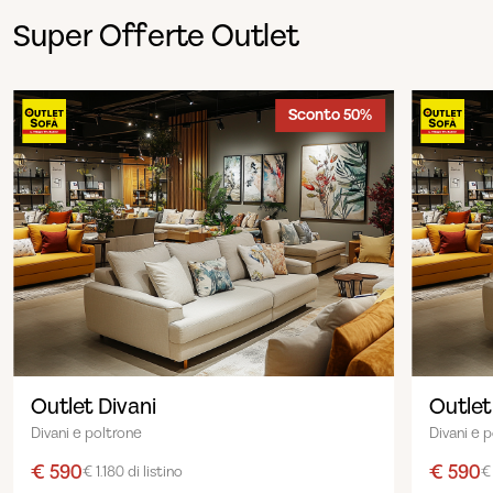
Super Offerte Outlet
Sconto 50%
Outlet Divani
Outlet
Divani e poltrone
Divani e 
€ 590
€ 590
€ 1.180 di listino
€ 