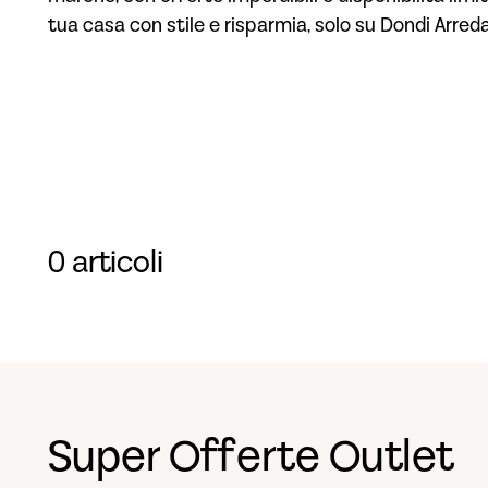
tua casa con stile e risparmia, solo su Dondi Arred
0 articoli
Super Offerte Outlet