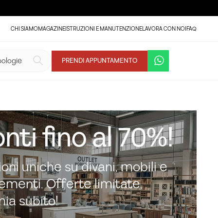
CHI SIAMO
MAGAZINE
ISTRUZIONI E MANUTENZIONE
LAVORA CON NOI
FAQ
PRENDI APPUNTAMENTO
nti fino al 70%!
oni uniche su divani, mobili e
menti. Offerte limitate,
mia subito!