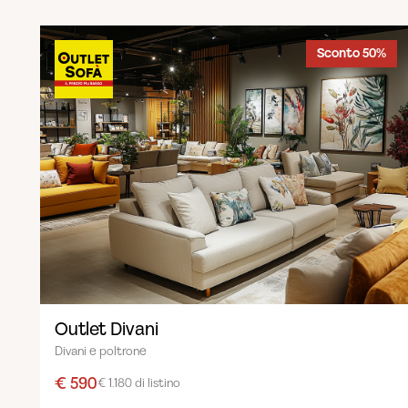
Sconto 50%
Outlet Divani
Divani e poltrone
€ 590
€ 1.180 di listino