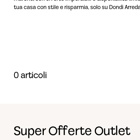
tua casa con stile e risparmia, solo su Dondi Arred
0 articoli
Super Offerte Outlet