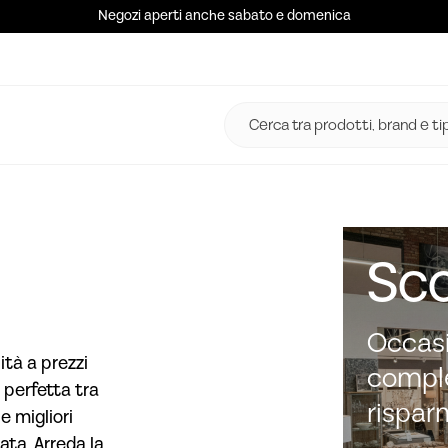
Negozi aperti anche sabato e domenica
Sco
Occasi
ità a prezzi
comple
 perfetta tra
rispar
e migliori
ata. Arreda la