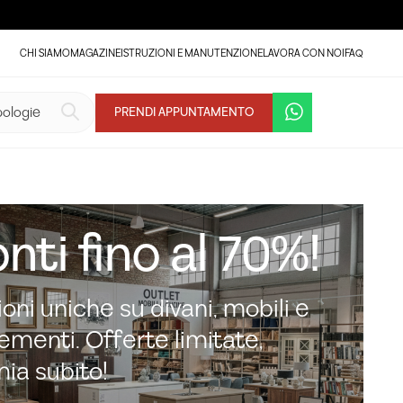
CHI SIAMO
MAGAZINE
ISTRUZIONI E MANUTENZIONE
LAVORA CON NOI
FAQ
PRENDI APPUNTAMENTO
nti fino al 70%!
oni uniche su divani, mobili e
menti. Offerte limitate,
mia subito!