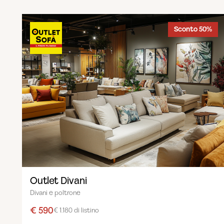
Sconto 50%
Outlet Divani
Divani e poltrone
€ 590
€ 1.180 di listino