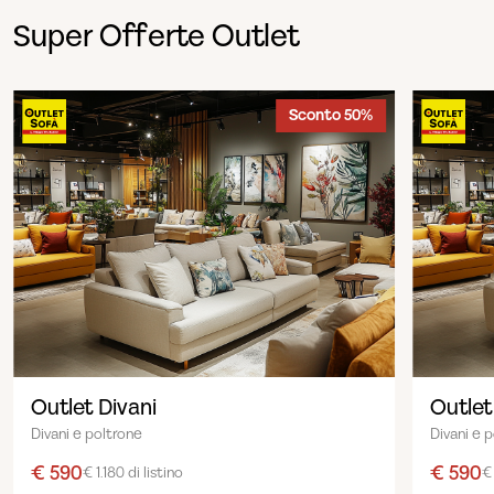
Super Offerte Outlet
Sconto 50%
Outlet Divani
Outlet
Divani e poltrone
Divani e 
€ 590
€ 590
€ 1.180 di listino
€ 