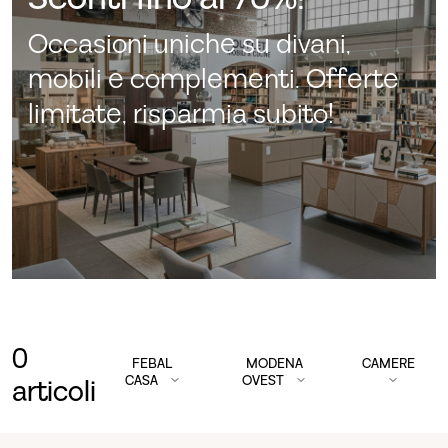
Occasioni uniche su divani,
mobili e complementi. Offerte
limitate, risparmia subito!
0
FEBAL
MODENA
CAMERE
CASA
OVEST
articoli