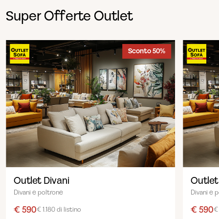
Super Offerte Outlet
Sconto 50%
Outlet Divani
Outlet
Divani e poltrone
Divani e 
€ 590
€ 590
€ 1.180 di listino
€ 