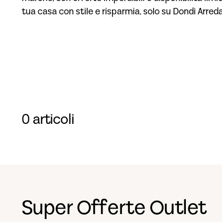
tua casa con stile e risparmia, solo su Dondi Arred
0 articoli
Super Offerte Outlet