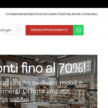
CHI SIAMO
MAGAZINE
ISTRUZIONI E MANUTENZIONE
LAVORA CON NOI
FAQ
PRENDI APPUNTAMENTO
nti fino al 70%!
oni uniche su divani, mobili e
menti. Offerte limitate,
mia subito!