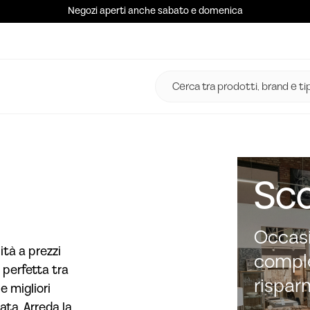
Negozi aperti anche sabato e domenica
Sco
Occasi
ità a prezzi
comple
 perfetta tra
rispar
e migliori
ata. Arreda la