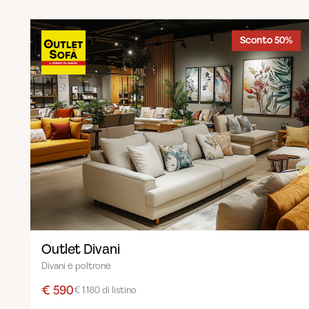
Sconto 50%
Outlet Divani
Divani e poltrone
€ 590
€ 1.180 di listino