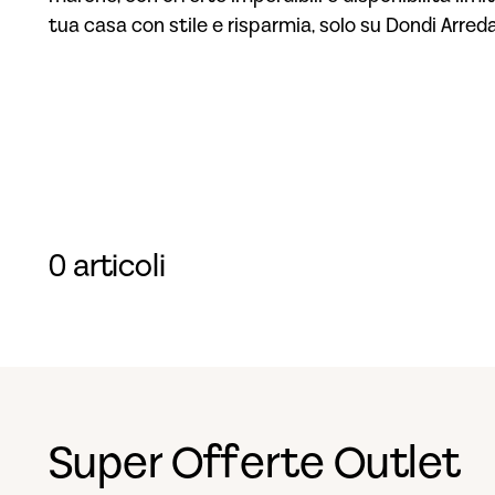
tua casa con stile e risparmia, solo su Dondi Arred
0 articoli
Super Offerte Outlet