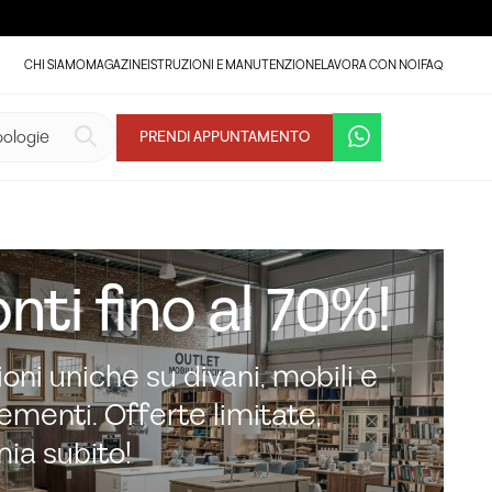
CHI SIAMO
MAGAZINE
ISTRUZIONI E MANUTENZIONE
LAVORA CON NOI
FAQ
PRENDI APPUNTAMENTO
nti fino al 70%!
oni uniche su divani, mobili e
menti. Offerte limitate,
mia subito!