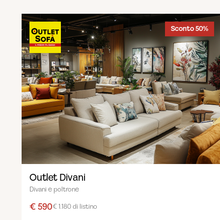
Sconto 50%
Outlet Divani
Divani e poltrone
€ 590
€ 1.180 di listino