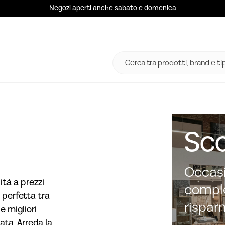
Negozi aperti anche sabato e domenica
Sco
Occasi
ità a prezzi
comple
 perfetta tra
rispar
e migliori
ata. Arreda la