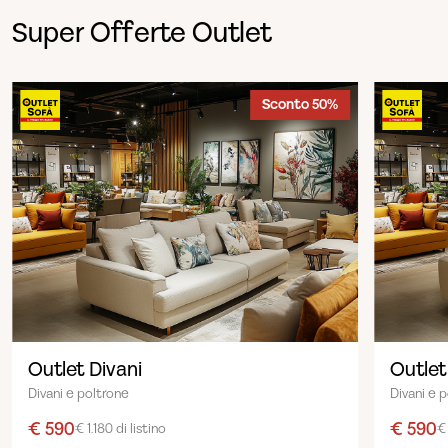
Super Offerte Outlet
Sconto 50%
Outlet Divani
Outlet
Divani e poltrone
Divani e 
€ 590
€ 590
€ 1.180 di listino
€ 