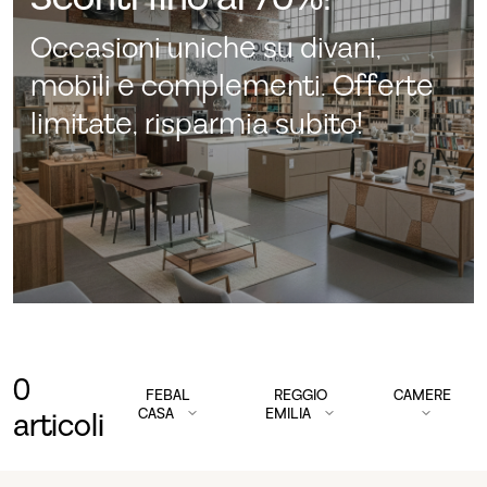
Occasioni uniche su divani,
mobili e complementi. Offerte
limitate, risparmia subito!
0
FEBAL
REGGIO
CAMERE
CASA
EMILIA
articoli