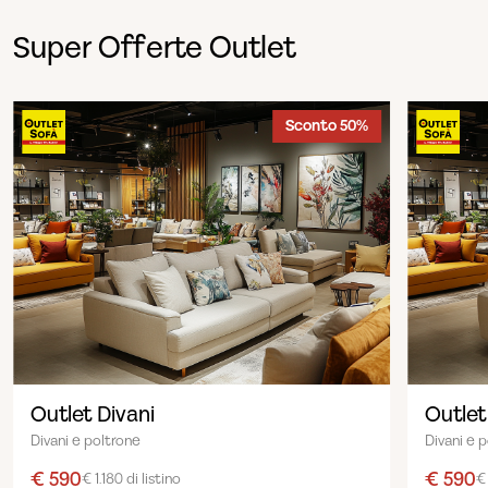
Super Offerte Outlet
Sconto 50%
Outlet Divani
Outlet
Divani e poltrone
Divani e 
€ 590
€ 590
€ 1.180 di listino
€ 