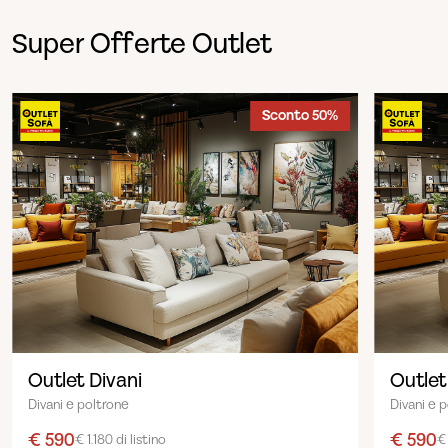
Super Offerte Outlet
Sconto 50%
Outlet Divani
Outlet
Divani e poltrone
Divani e 
€ 590
€ 590
€ 1.180 di listino
€ 