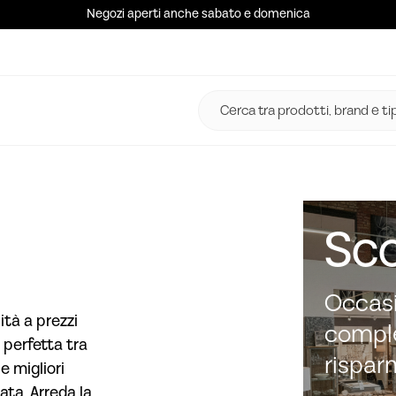
Negozi aperti anche sabato e domenica
Sco
Occasi
ità a prezzi
comple
 perfetta tra
rispar
e migliori
ata. Arreda la