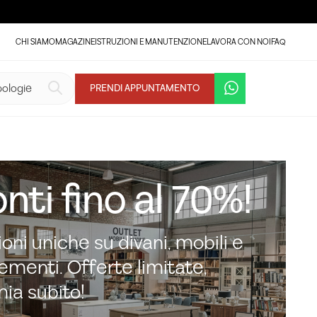
CHI SIAMO
MAGAZINE
ISTRUZIONI E MANUTENZIONE
LAVORA CON NOI
FAQ
PRENDI APPUNTAMENTO
nti fino al 70%!
oni uniche su divani, mobili e
menti. Offerte limitate,
mia subito!