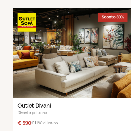
Sconto 50%
Outlet Divani
Divani e poltrone
€ 590
€ 1.180 di listino