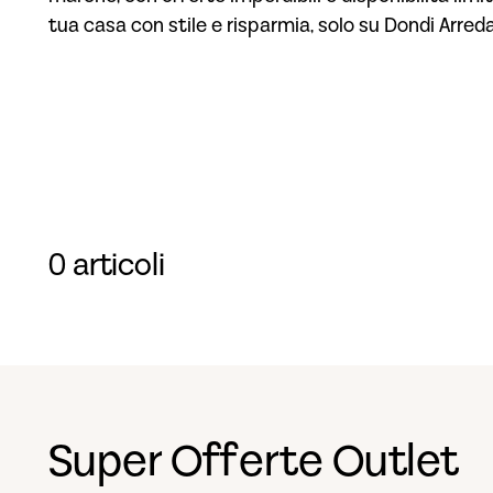
tua casa con stile e risparmia, solo su Dondi Arred
0 articoli
Super Offerte Outlet