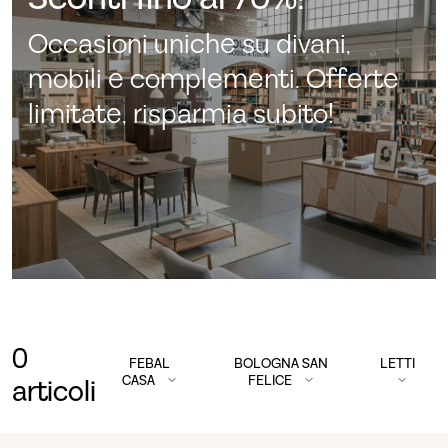
Occasioni uniche su divani,
mobili e complementi. Offerte
limitate, risparmia subito!
0
FEBAL
BOLOGNA SAN
LETTI
CASA
FELICE
articoli