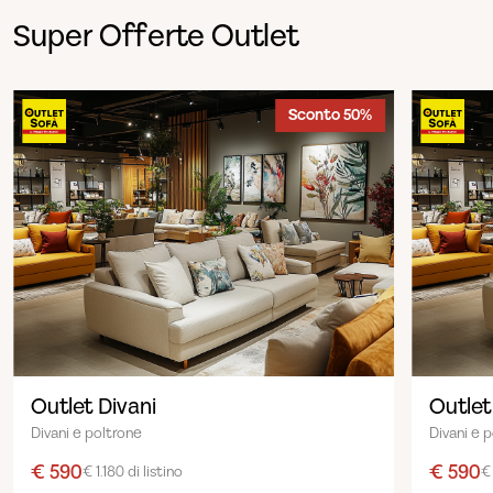
Super Offerte Outlet
Sconto 50%
Outlet Divani
Outlet
Divani e poltrone
Divani e 
€ 590
€ 590
€ 1.180 di listino
€ 