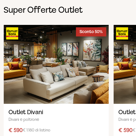
Super Offerte Outlet
Sconto 50%
Outlet Divani
Outlet
Divani e poltrone
Divani e 
€ 590
€ 590
€ 1.180 di listino
€ 